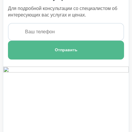
Для подробной консультации со специалистом об
Уход за больными с трахеостомой
интересующих вас услугах и ценах.
1 100 ₽
Уход за послеоперационным больным
1 350 ₽
Уход за тяжелобольными
Отправить
1 500 ₽
Уход за пациентами с заболеванием
мочевыделительной системы
1 100 ₽
Уход за больными туберкулезом
1 150 ₽
Уход для пожилых с деменцией
1 000 ₽