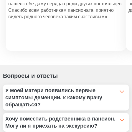
нашел себе даму сердца среди других постояльцев.
в
Спасибо всем работникам пансионата, приятно
д
видеть родного человека таким счастливым».
Вопросы и ответы
У моей матери появились первые
симптомы деменции, к какому врачу
обращаться?
Запишитесь к врачу общей практики (терапевт,
Хочу поместить родственника в пансион.
семейный врач) для прохождения первичной
Могу ли я приехать на экскурсию?
диагностики и получения направления к узким