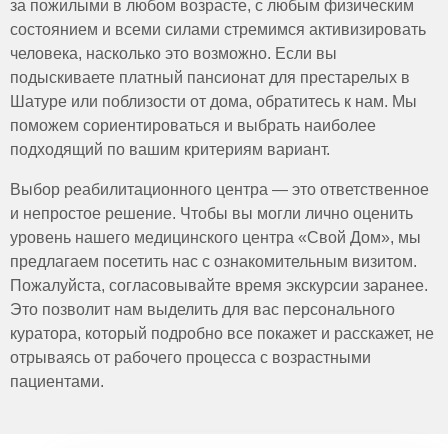
за пожилыми в любом возрасте, с любым физическим
В домашних условиях может не быть всех
человека. Коммуникация с престарелым должна быть
состоянием и всеми силами стремимся активизировать
необходимых ресурсов для обеспечения
ясной и терпеливой, а также необходимо вовлекать
безопасности пациента.
человека, насколько это возможно. Если вы
семью в процесс ухода, чтобы обеспечить
Эмоциональная нагрузка для семьи.
подыскиваете платный пансионат для престарелых в
максимальную поддержку и понимание.
Пациенты могут испытывать социальную
Шатуре или поблизости от дома, обратитесь к нам. Мы
изоляцию, что может усугублять их состояние.
поможем сориентироваться и выбрать наиболее
Члены семьи или опекуны должны быть обучены
подходящий по вашим критериям вариант.
тому, как правильно взаимодействовать с
пациентом, управлять его поведением.
Выбор реабилитационного центра — это ответственное
В некоторых случаях могут возникать правовые и
и непростое решение. Чтобы вы могли лично оценить
этические вопросы, связанные с правами
уровень нашего медицинского центра «Свой Дом», мы
пациента, его свободой и необходимостью
предлагаем посетить нас с ознакомительным визитом.
вмешательства в его жизнь.
Пожалуйста, согласовывайте время экскурсии заранее.
Это позволит нам выделить для вас персонального
куратора, который подробно все покажет и расскажет, не
отрываясь от рабочего процесса с возрастными
пациентами.