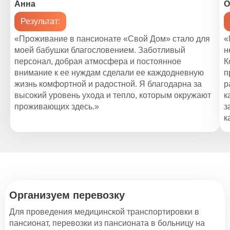
Анна
О
Результат:
«Проживание в пансионате «Свой Дом» стало для
«
моей бабушки благословением. Заботливый
н
персонал, добрая атмосфера и постоянное
К
внимание к ее нуждам сделали ее каждодневную
п
жизнь комфортной и радостной. Я благодарна за
р
высокий уровень ухода и тепло, которым окружают
к
проживающих здесь.»
з
к
Организуем перевозку
Для проведения медицинской транспортировки в
пансионат, перевозки из пансионата в больницу на