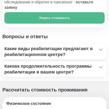
обследование и обратно в пансионат -
оставьте
заявку
Узнать стоимость
Вопросы и ответы
Какие виды реабилитации предлагают в
реабилитационном центре?
Реабилитация после травм и операций,
Какова продолжительность программы
профессиональный уход за пациентами с
реабилитации в вашем центре?
хроническими заболеваниями, а также
специализированные программы для пожилых людей.
Курс продолжается от нескольких недель до
нескольких месяцев. Врачи проводят тщательную
Рассчитать стоимость проживания
оценку состояния каждого пациента и разрабатывают
персонализированный план реабилитации, который
Физическое состояние
регулярно пересматривается для достижения лучших