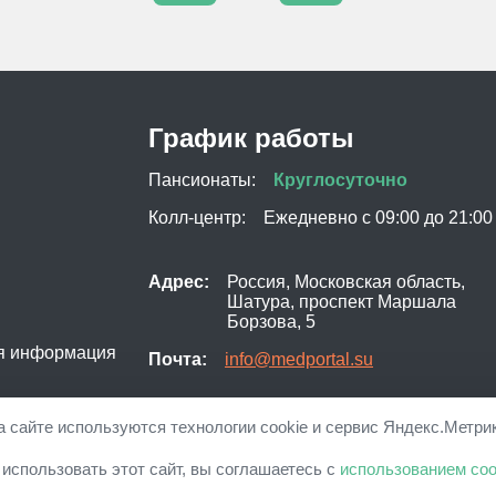
График работы
Пансионаты:
Круглосуточно
Колл-центр:
Ежедневно с 09:00 до 21:00
Адрес:
Россия, Московская область,
Шатура, проспект Маршала
Борзова, 5
я информация
Почта:
info@medportal.su
а сайте используются технологии cookie и сервис Яндекс.Метрик
 для пожилых "Свой дом". Представленная на сайте информация 
использовать этот сайт, вы соглашаетесь с
использованием coo