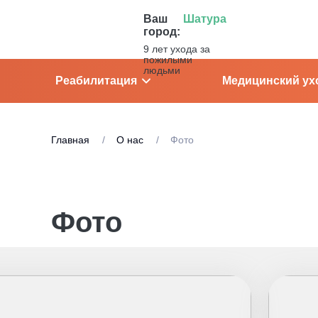
[microdata]
Ваш
Шатура
город:
9 лет ухода за
пожилыми
людьми
Реабилитация
Медицинский ух
Главная
О нас
Фото
Фото