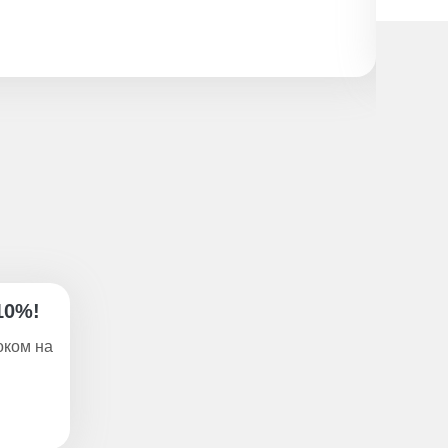
10%!
оком на