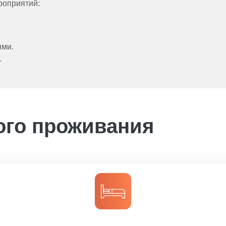
роприятий:
ями.
.
ого проживания