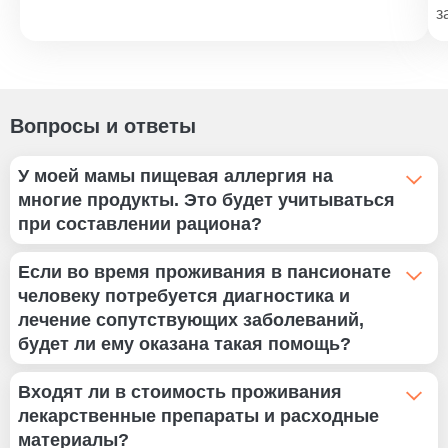
з
Вопросы и ответы
У моей мамы пищевая аллергия на
многие продукты. Это будет учитываться
при составлении рациона?
Да, конечно. Для каждого постояльца наш диетолог
Если во время проживания в пансионате
составляет индивидуальное меню с учетом состояния,
человеку потребуется диагностика и
рекомендаций лечащего врача и имеющихся
лечение сопутствующих заболеваний,
противопоказаний, в том числе аллергии. Мы
будет ли ему оказана такая помощь?
стараемся включать в рацион те блюда, которые будут
полезны пациентам.
В пансионате регулярно проводится врачебный
Входят ли в стоимость проживания
осмотр, ежедневно медсестра измеряет температуру и
лекарственные препараты и расходные
давление. При наличии жалоб врач назначает
материалы?