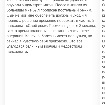
опухоли эндометрия матки. После выписки из
О
Помощь по уходу за пожилыми людьми
больницы мне был прописан постельный режим.
н
1 100 ₽
Сын не мог мне обеспечить должный уход и я
к
приняла решение временно переехать в частный
к
Уход за больными с рассеянным склерозом
пансионат «Свой дом». Прожила здесь я 3 месяца,
у
1 000 ₽
за это время полностью восстановилась после
н
операции. Конечно, болезнь может вернуться, но
п
сейчас я чувствую себя прекрасно. Это все
м
благодаря отличным врачам и медсестрам
О
пансионата.
н
у
п
у
п
п
в
п
в
о
с