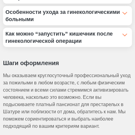
анализы и дополнительное обследование с участием
узких специалистов. При выявлении заболевания
Нет. Лекарства, памперсы, перевязочные материалы
Особенности ухода за гинекологическими
пациенту назначается медикаментозное лечение,
приобретаются родственниками самостоятельно. Но
больными
лечебные процедуры. В таких случаях мы
близкие при заключении договора могут
Регулярная влажная уборка в помещении,
незамедлительно сообщаем родственникам о
предусмотреть пункт об обеспечении пациента всеми
Как можно “запустить” кишечник после
проветривание, кварцевание.
поставленном диагнозе.
необходимыми медикаментами и расходными
гинекологической операции
Помощь в осуществлении физиологических
материалами компенсацией расходом пансионата по
отправлениях.
отдельному счету.
После гинекологической операции работа кишечника
Своевременная смена нательного, постельного белья.
может замедлиться из-за действия анестезии,
Шаги оформления
Выполнение медицинских процедур, прописанных врачом
снижения физической активности или изменений в
гинекологом центра “Свой Дом”.
питании. Восстановление перистальтики требует
Мы оказываем круглосуточный профессиональный уход
комплексного подхода, включающего диету, движение
за пожилыми в любом возрасте, с любым физическим
и, при необходимости, медикаментозную поддержку.
состоянием и всеми силами стремимся активизировать
Обычно перистальтика нормализуется в течение 2-3
человека, насколько это возможно. Если вы
дней. При сложных случаях может потребоваться
подыскиваете платный пансионат для престарелых в
больше времени.
Шатуре или поблизости от дома, обратитесь к нам. Мы
поможем сориентироваться и выбрать наиболее
подходящий по вашим критериям вариант.